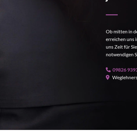
Ob mitten in 
erreichen uns 
uns Zeit für Si
notwendigen Sc
09826 939

Weglehnerst
