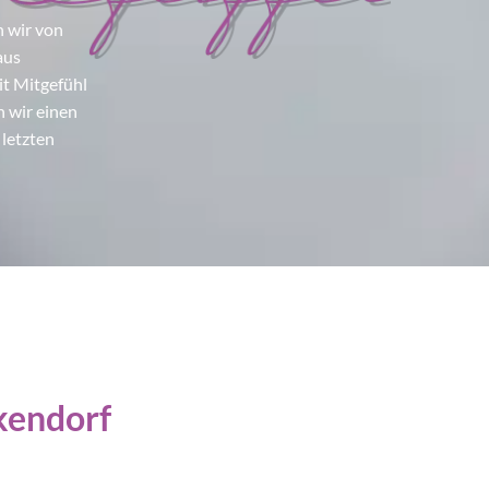
n wir von
aus
it Mitgefühl
n wir einen
letzten
kendorf