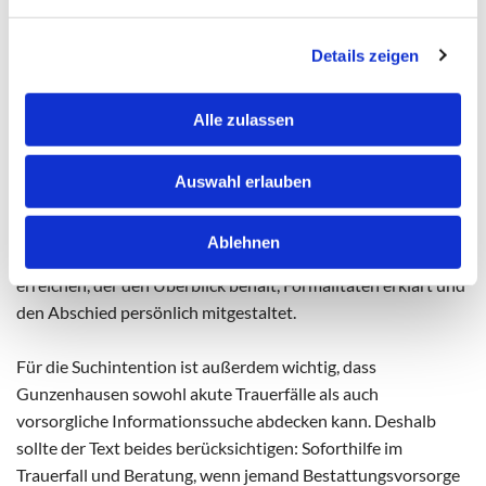
Gunzenhausen ist ein wichtiger regionaler Bezug, weil die
Details zeigen
Website diesen Ort bereits nennt. Die Landingpage kann
deshalb stärker als andere Varianten auf die Begleitung im
Alle zulassen
weiteren Umfeld eingehen. Dabei sollte sie keine
zusätzlichen Standorte behaupten, sondern ehrlich
formulieren: Pfeiffer Bestattungen begleitet Familien aus
Auswahl erlauben
Gunzenhausen und Umgebung von Merkendorf aus. Dieser
Ansatz wirkt glaubwürdig und passt zum Ton der Website.
Ablehnen
Für Angehörige zählt vor allem, dass sie schnell jemanden
erreichen, der den Überblick behält, Formalitäten erklärt und
den Abschied persönlich mitgestaltet.
Für die Suchintention ist außerdem wichtig, dass
Gunzenhausen sowohl akute Trauerfälle als auch
vorsorgliche Informationssuche abdecken kann. Deshalb
sollte der Text beides berücksichtigen: Soforthilfe im
Trauerfall und Beratung, wenn jemand Bestattungsvorsorge