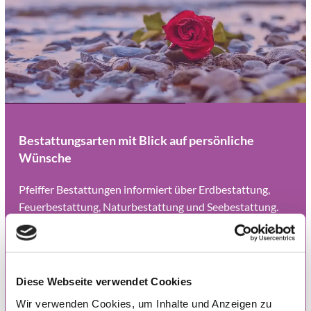
Bestattungsarten mit Blick auf persönliche
Wünsche
Pfeiffer Bestattungen informiert über Erdbestattung,
Feuerbestattung, Naturbestattung und Seebestattung.
Diese Bandbreite ermöglicht es, den Abschied an der
Persönlichkeit des Verstorbenen und den Wünschen der
Familie auszurichten. Eine Erdbestattung schafft einen
festen Ort der Erinnerung, eine Feuerbestattung lässt
Diese Webseite verwendet Cookies
Gestaltungsspielraum, und naturnahe Formen können für
Wir verwenden Cookies, um Inhalte und Anzeigen zu
Menschen passend sein, die sich eine stille Verbindung