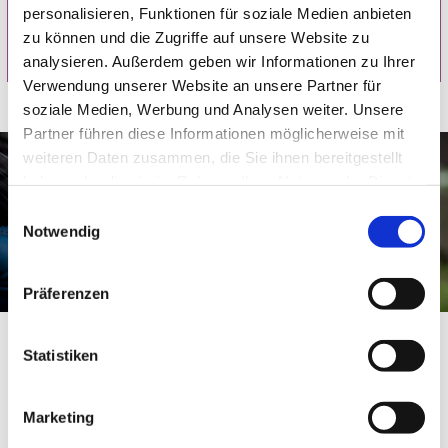
personalisieren, Funktionen für soziale Medien anbieten
zur Natur wünschen. Die Entscheidung wird in Ruhe
zu können und die Zugriffe auf unsere Website zu
vorbereitet und verständlich begleitet.
analysieren. Außerdem geben wir Informationen zu Ihrer
Verwendung unserer Website an unsere Partner für
soziale Medien, Werbung und Analysen weiter. Unsere
Partner führen diese Informationen möglicherweise mit
weiteren Daten zusammen, die Sie ihnen bereitgestellt
haben oder die sie im Rahmen Ihrer Nutzung der Dienste
gesammelt haben.
Einwilligungsauswahl
Notwendig
Präferenzen
Statistiken
Regionale Erfahrung verständlich
Marketing
nutzen